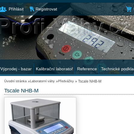
Přihlásit
Registrovat
Výprodej - bazar
Kalibrační laboratoř
Reference
Technické podkl
Úvodní stránka
»
Laboratorní váhy
»
Předvážky
» Tscale NHB-M
Tscale NHB-M