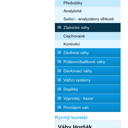
Předvážky
Analytické
Sušící - analyzátory vlhkosti
Zlatnické váhy
Cejchované
Kontrolní
Závěsné váhy
Poštovní/balíkové váhy
Dávkovací váhy
Vážící systémy
Doplňky
Výprodej - bazar
Pronájem vah
Rychlý kontakt
Váhy Horňák