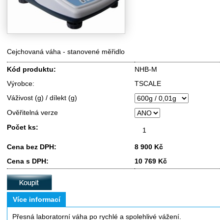
Cejchovaná váha - stanovené měřidlo
Kód produktu:
NHB-M
Výrobce:
TSCALE
Váživost (g) / dílekt (g)
Ověřitelná verze
Počet ks:
Cena bez DPH:
8 900 Kč
Cena s DPH:
10 769 Kč
Více informací
Přesná laboratorní váha po rychlé a spolehlivé vážení.