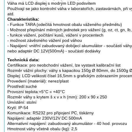
Váha má LCD displej s modrým LED podsvitem
Používají se jako kontrolní váha v laboratořích, zastavárnách, při
atd.
Charakteristika:
- Funkce TARA (odečítá hmotnost obalu váženého předmětu)
- Možnost přepínání měrných jednotek pro vážení (g, oz, ct, gn, lb, d, y
- funkce vážení, počítání kusů, vážení v procentech
- možnost závěsného vážení pod váhou
- Napájení: vnitřní zabudovaný dobíjecí akumulátor - součástí váhy
nebo adaptér DC 12V(500mA) - součástí dodávky
Technická data:
Certifikace: pro neobchodní vážení, lze vystavit kalibrační list
Rozměr vážní plochy: váhy s kapacitou 150g Ø 80mm, do 1500
Displej: LCD velikosti čísel 16,5mm s grafickým zobrazením procen
Provedení (materiál): nerez/plast
Prostředí:suché
Provozní teplota:+5°C » +40°C
Rozměr váhy s krytem š x v x h (mm): 200 x 90 x 250
Umístění: stolní
Krytí: IP-54
Komunikace: RS232 pro připojení PC, tiskárny
Napájení: adaptér 230V/12V DC 500mA
Alternativní napájení: zabudovaný akumulátor - 40 hod. provozu
Hmotnost váhy včetně obalu (kg): 2,5