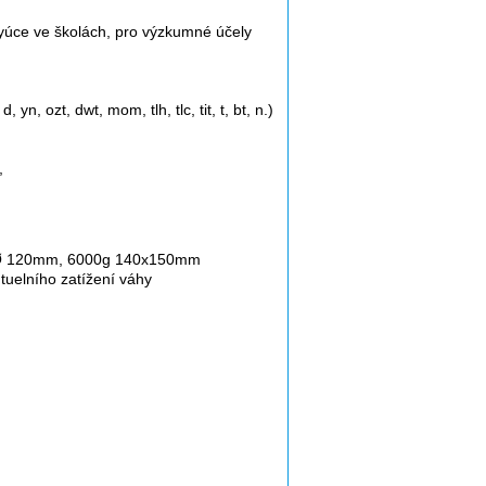
 vyúce ve školách, pro výzkumné účely
n, ozt, dwt, mom, tlh, tlc, tit, t, bt, n.)
,
g Ø 120mm, 6000g 140x150mm
tuelního zatížení váhy