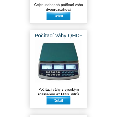
Cejchuschopná počítací váha
dvourozsahová
Počítací váhy QHD+
Počítací váhy s vysokým
rozlišením až 60tis. dílků