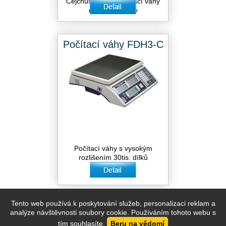
Cejchuschopné počítací váhy
dvourozsahové
Počítací váhy FDH3-C
Počítací váhy s vysokým
rozlišením 30tis. dílků
Tento web používá k poskytování služeb, personalizaci reklam a
Váhy Horňák 2026. Všechna práva vyhrazena.
analýze návštěvnosti soubory cookie. Používáním tohoto webu s
Tvorba e-shopu
tvorba webových stránek
optimalizace pro
tím souhlasíte.
Beru na vědomí
,
a