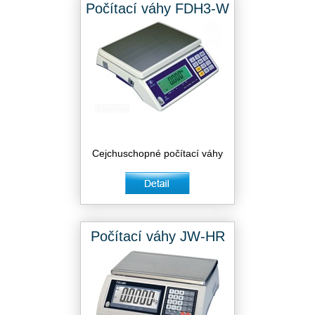
Počítací váhy FDH3-W
Cejchuschopné počítací váhy
Počítací váhy JW-HR