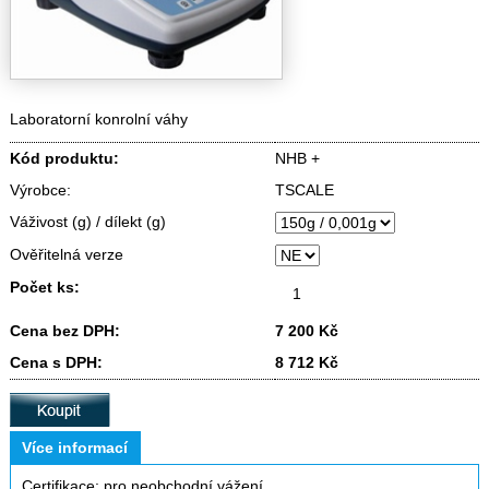
Laboratorní konrolní váhy
Kód produktu:
NHB +
Výrobce:
TSCALE
Váživost (g) / dílekt (g)
Ověřitelná verze
Počet ks:
Cena bez DPH:
7 200 Kč
Cena s DPH:
8 712 Kč
Více informací
Certifikace: pro neobchodní vážení.