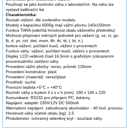
Používají se jako kontrolní váha v laboratořích. Na váhu lze
vystavit kalibrační list
Charakteristika:
Rozsah vážení- dle zvoleného modelu
Modely s kapacitou 6000g mají vážní plochu 140x150mm
Funkce TARA (odečítá hmotnost obalu váženého předmětu)
Možnost přepínání měrných jednotek pro vážení (g, oz, ct, gn,
lb, d, yn, ozt, dwt, mom, tlh, tlc, tit, t, bt, n.)
funkce vážení, počítání kusů, vážení v procentech
Funkce váhy: vážení, počítání kusů, vážení v procentech
Displej: LCD velikosti čísel 16,5mm s grafickým zobrazením
procentuálního zatížení váhy
Provedení vážní plochy: nerez, průměr 120mm
Provedení konstrukce: plast
Provedení (materiál): nerez/plast
Prostředí: suché
Provozní teplota:+5°C » +40°C
Rozměr váhy s krytem š x v x h (mm): 190 x 140 x 220
Komunikace: RS232 pro připojení PC, tiskárny
Napájení: adaptér 230V/12V DC 500mA
Alternativní napájení: zabudovaný akumulátor - 40 hod. provozu
Hmotnost váhy včetně obalu (kg): 2,5
Příslušenství: ochranný skleněný kryt - součásti váhy