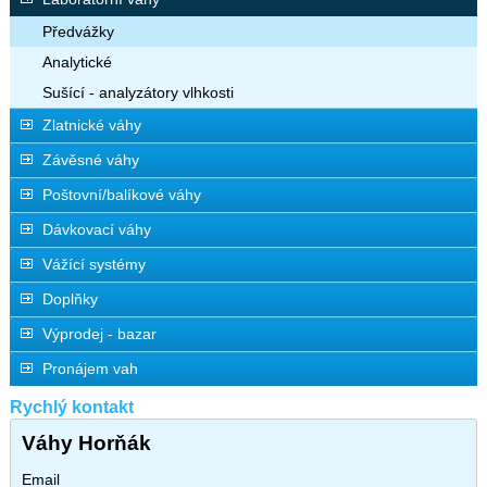
Předvážky
Analytické
Sušící - analyzátory vlhkosti
Zlatnické váhy
Závěsné váhy
Poštovní/balíkové váhy
Dávkovací váhy
Vážící systémy
Doplňky
Výprodej - bazar
Pronájem vah
Rychlý kontakt
Váhy Horňák
Email