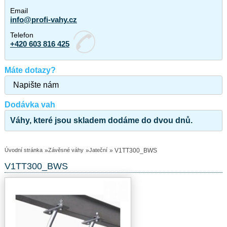
Email
info@profi-vahy.cz
Telefon
+420 603 816 425
Máte dotazy?
Napište nám
Dodávka vah
Váhy, které jsou skladem dodáme do dvou dnů.
Úvodní stránka
»
Závěsné váhy
»
Jateční
» V1TT300_BWS
V1TT300_BWS