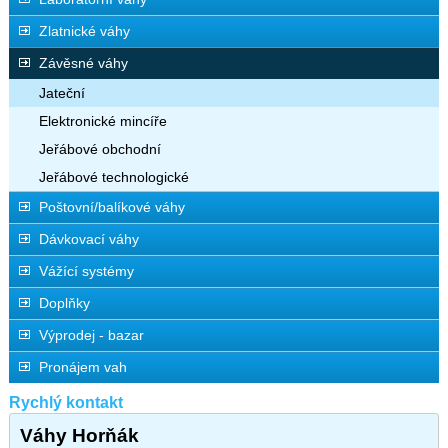
Zlatnické váhy
Závěsné váhy
Jateční
Elektronické mincíře
Jeřábové obchodní
Jeřábové technologické
Poštovní/balíkové váhy
Dávkovací váhy
Vážící systémy
Doplňky
Výprodej - bazar
Pronájem vah
Rychlý kontakt
Váhy Horňák