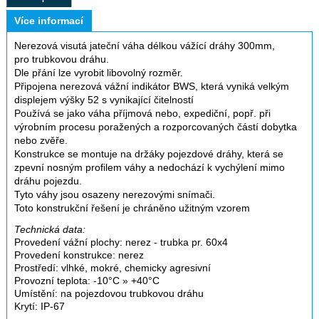
Více informací
Nerezová visutá jateční váha délkou vážící dráhy 300mm,
pro trubkovou dráhu.
Dle přání lze vyrobit libovolný rozměr.
Připojena nerezová vážní indikátor BWS, která vyniká velkým
displejem výšky 52 s vynikající čitelností
Používá se jako váha příjmová nebo, expediční, popř. při
výrobním procesu poražených a rozporcovaných částí dobytka
nebo zvěře.
Konstrukce se montuje na držáky pojezdové dráhy, která se
zpevní nosným profilem váhy a nedochází k vychýlení mimo
dráhu pojezdu.
Tyto váhy jsou osazeny nerezovými snímači.
Toto konstrukční řešení je chráněno užitným vzorem
Technická data:
Provedení vážní plochy: nerez - trubka pr. 60x4
Provedení konstrukce: nerez
Prostředí: vlhké, mokré, chemicky agresivní
Provozní teplota: -10°C » +40°C
Umístění: na pojezdovou trubkovou dráhu
Krytí: IP-67